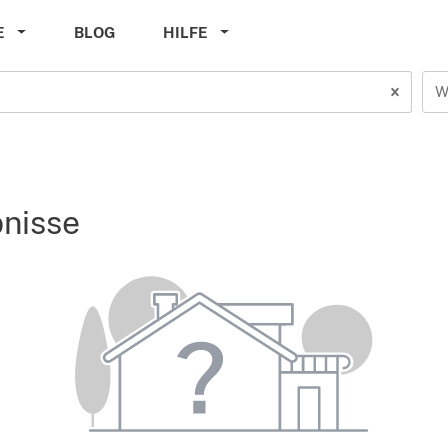
E
BLOG
HILFE
W
bnisse