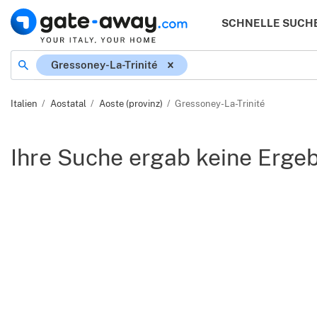
SCHNELLE SUCH
Ort
Gressoney-La-Trinité
Italien
Aostatal
Aoste (provinz)
Gressoney-La-Trinité
Ihre Suche ergab keine Erge