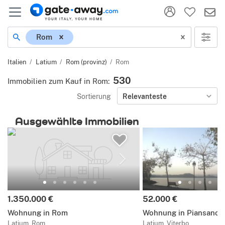
Ort
Rom
Italien
Latium
Rom (provinz)
Rom
530
Immobilien zum Kauf in Rom
:
Sortierung
Relevanteste
Ausgewählte Immobilien
Preis:
Preis:
1.350.000 €
52.000 €
Wohnung in Rom
Wohnung in Piansano
Latium, Rom
Latium, Viterbo