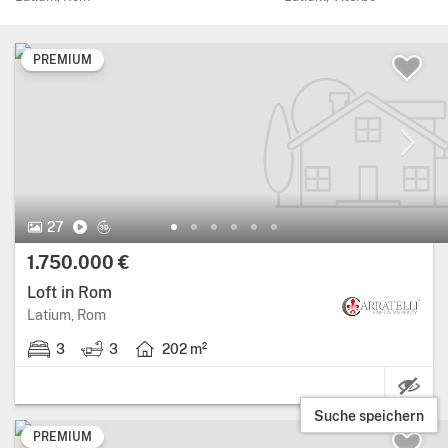
PREMIUM
27 Bilder.
Video
Virtuelle Tour
27
Preis:
1.750.000 €
Loft in Rom
Region: Latium, provinz: Rom.
Latium, Rom
3
3
202 m²
3 schlafzimmer.
3 badezimmer.
Wohnfläche: 202 Quadratmeter.
Suche speichern
PREMIUM