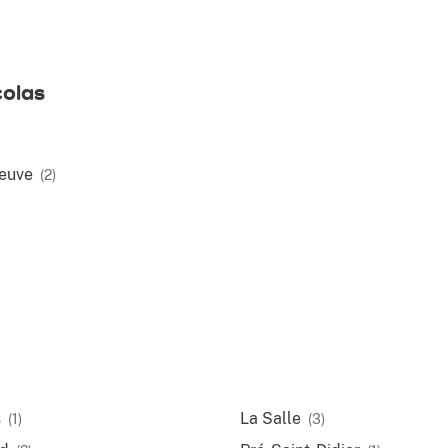
colas
neuve
(2)
s
La Salle
(1)
(3)