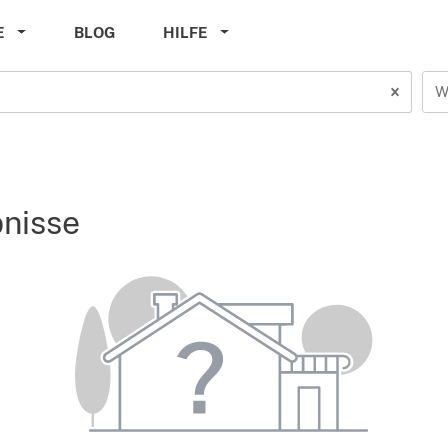
E
BLOG
HILFE
W
bnisse