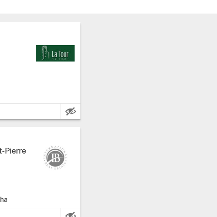
z: Aoste.
atmeter.
t-Pierre
z: Aoste.
 ha
adratmeter.
0 ha.