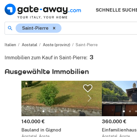
SCHNELLE SUCH
Ort
Saint-Pierre
Italien
Aostatal
Aoste (provinz)
Saint-Pierre
3
Immobilien zum Kauf in Saint-Pierre
:
Ausgewählte Immobilien
Preis:
Preis:
140.000 €
360.000 €
Bauland in Gignod
Einfamilienhaus 
Aostatal, Aoste
Aostatal, Aoste