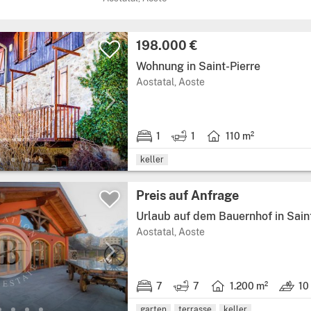
Preis:
198.000 €
Wohnung in Saint-Pierre
Region: Aostatal, provin
Aostatal, Aoste
1
1
110 m²
1 schlafzimmer.
1 badezimmer.
Wohnfläche: 110 Quadr
keller
Preis:
Preis auf Anfrage
Urlaub auf dem Bauernhof in Sain
Region: Aostatal, provin
Aostatal, Aoste
7
7
1.200 m²
10
7 schlafzimmer.
7 badezimmer.
Wohnfläche: 1.200 Qu
Land: 1
garten
terrasse
keller