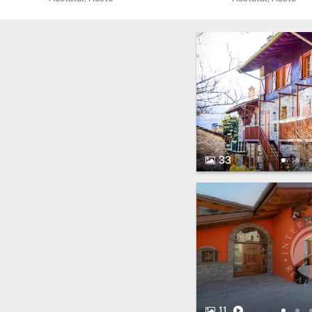
33 Bilder.
33
11 Bilder.
Video
11