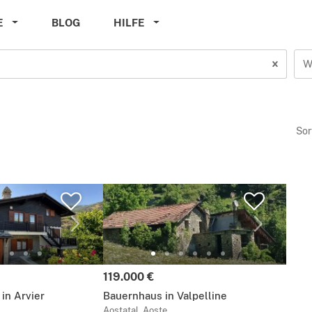
E
BLOG
HILFE
W
Sor
Preis:
119.000 €
in Arvier
Bauernhaus in Valpelline
Aostatal, Aoste