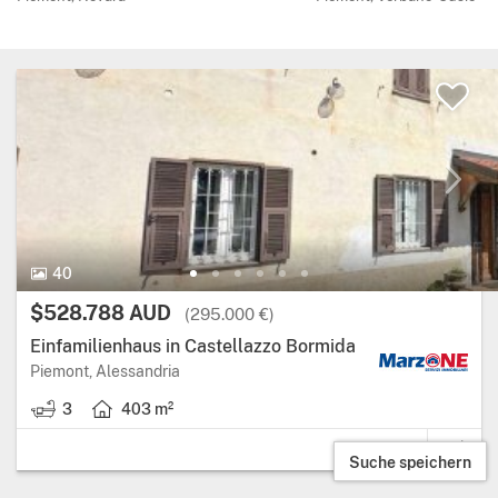
40 Bilder.
40
Preis:
$528.788 AUD
(295.000 €)
Einfamilienhaus in Castellazzo Bormida
Region: Piemont, provinz: Alessandria.
Piemont, Alessandria
3
403 m²
3 badezimmer.
Wohnfläche: 403 Quadratmeter.
Suche speichern