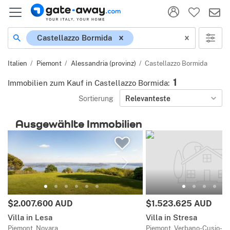
Ort
Castellazzo Bormida
Italien
Piemont
Alessandria (provinz)
Castellazzo Bormida
1
Immobilien zum Kauf in Castellazzo Bormida
:
Sortierung
Relevanteste
Ausgewählte Immobilien
Preis:
Preis:
$2.007.600 AUD
$1.523.625 AUD
Villa in Lesa
Villa in Stresa
Piemont, Novara
Piemont, Verbano-Cusio-O