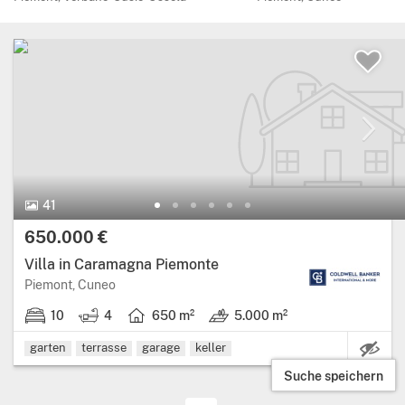
41 Bilder.
41
Preis:
650.000 €
Villa in Caramagna Piemonte
Region: Piemont, provinz: Cuneo.
Piemont, Cuneo
10
4
650 m²
5.000 m²
10 schlafzimmer.
4 badezimmer.
Wohnfläche: 650 Quadratmeter.
Land: 5.000 m².
garten
terrasse
garage
keller
Suche speichern