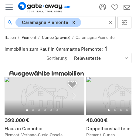
Ort
Caramagna Piemonte
Italien
Piemont
Cuneo (provinz)
Caramagna Piemonte
1
Immobilien zum Kauf in Caramagna Piemonte
:
Sortierung
Relevanteste
Ausgewählte Immobilien
Preis:
Preis:
399.000 €
48.000 €
Haus in Cannobio
Doppelhaushälfte in 
Piemont, Verbano-Cusio-Ossola
Piemont, Cuneo