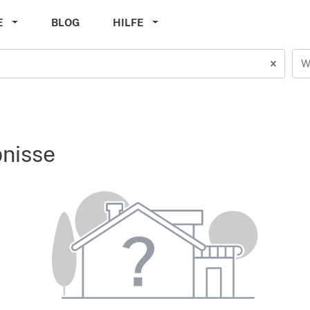
E
BLOG
HILFE
W
bnisse