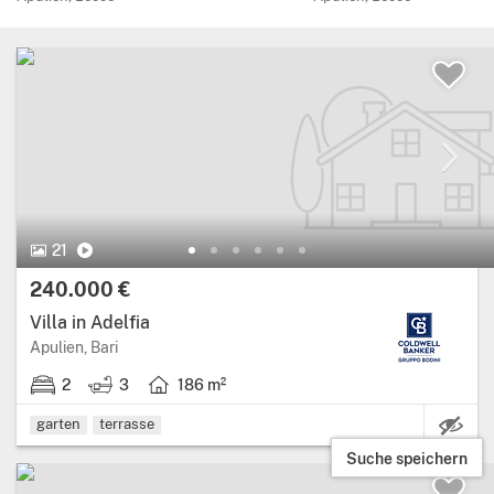
21 Bilder.
Video
21
Preis:
240.000 €
Villa in Adelfia
Region: Apulien, provinz: Bari.
Apulien, Bari
2
3
186 m²
2 schlafzimmer.
3 badezimmer.
Wohnfläche: 186 Quadratmeter.
garten
terrasse
Suche speichern