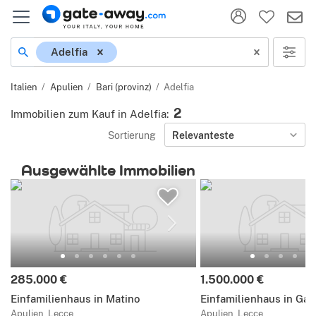
Ort
Adelfia
Italien
Apulien
Bari (provinz)
Adelfia
2
Immobilien zum Kauf in Adelfia
:
Sortierung
Relevanteste
Ausgewählte Immobilien
Preis:
Preis:
285.000 €
1.500.000 €
Einfamilienhaus in Matino
Einfamilienhaus in Gal
Apulien, Lecce
Apulien, Lecce