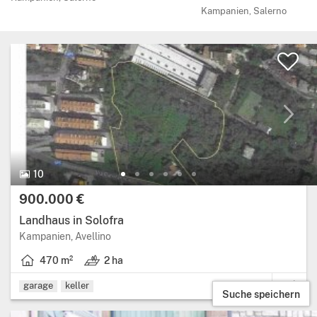
Kampanien, Salerno
10 Bilder.
10
Preis:
900.000 €
Landhaus in Solofra
Region: Kampanien, provinz: Avellino.
Kampanien, Avellino
470 m²
2 ha
Wohnfläche: 470 Quadratmeter.
Land: 2 ha.
garage
keller
Suche speichern