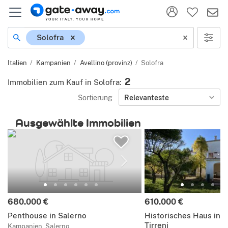
Ort
Solofra
Italien
Kampanien
Avellino (provinz)
Solofra
2
Immobilien zum Kauf in Solofra
:
Sortierung
Relevanteste
Ausgewählte Immobilien
Preis:
Preis:
680.000 €
610.000 €
Penthouse in Salerno
Historisches Haus in C
Tirreni
Kampanien, Salerno