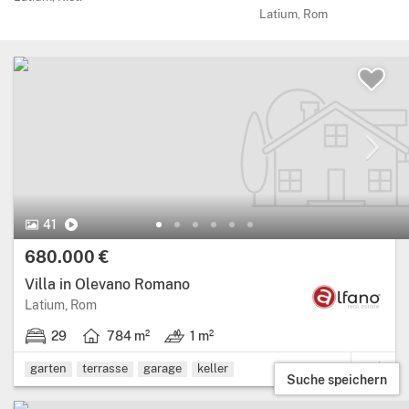
Latium, Rom
41 Bilder.
Video
41
Preis:
680.000 €
Villa in Olevano Romano
Region: Latium, provinz: Rom.
Latium, Rom
29
784 m²
1 m²
29 schlafzimmer.
Wohnfläche: 784 Quadratmeter.
Land: 1 m².
garten
terrasse
garage
keller
Suche speichern