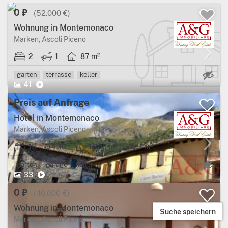
0 ₽
(52.000 €)
Wohnung in Montemonaco
Marken, Ascoli Piceno
2
1
87 m²
Ec
garten
terrasse
keller
41
Preis auf Anfrage
Hotel in Montemonaco
Marken, Ascoli Piceno
15
10
1.000 m²
1 m²
Ec
garten
garage
keller
33
0 ₽
(40.000 €)
Wohnung in Montemonaco
Suche speichern
Marken, Ascoli Piceno