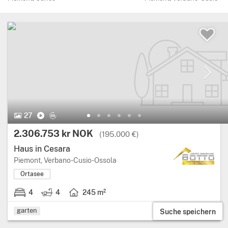
27 Bilder.
Video
Virtuelle Tour
27
Preis:
2.306.753 kr NOK
(195.000 €)
Haus in Cesara
Region: Piemont, provinz: Verbano
Piemont, Verbano-Cusio-Ossola
Ortasee
4
4
245 m²
4 schlafzimmer.
4 badezimmer.
Wohnfläche: 245 Quadratmeter.
garten
Suche speichern