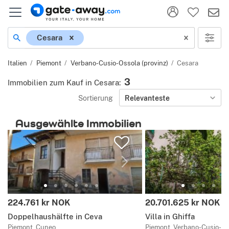
Ort
Cesara
Italien
Piemont
Verbano-Cusio-Ossola (provinz)
Cesara
3
Immobilien zum Kauf in Cesara
:
Sortierung
Relevanteste
Ausgewählte Immobilien
Preis:
Preis:
224.761 kr NOK
20.701.625 kr NOK
Doppelhaushälfte in Ceva
Villa in Ghiffa
Piemont, Cuneo
Piemont, Verbano-Cusio-O