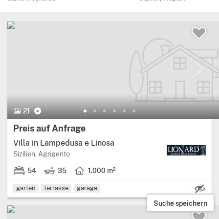
21 Bilder.
Video
21
Preis:
Preis auf Anfrage
Villa in Lampedusa e Linosa
Region: Sizilien, provinz: Agrigento.
Sizilien, Agrigento
54
35
1.000 m²
54 schlafzimmer.
35 badezimmer.
Wohnfläche: 1.000 Quadratmeter.
garten
terrasse
garage
Suche speichern