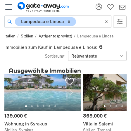
Ort
Lampedusa e Linosa
Italien
Sizilien
Agrigento (provinz)
Lampedusa e Linosa
6
Immobilien zum Kauf in Lampedusa e Linosa
:
Sortierung
Relevanteste
Ausgewählte Immobilien
Preis:
Preis:
139.000 €
369.000 €
Wohnung in Syrakus
Villa in Salemi
Sizilien, Syrakus
Sizilien, Trapani