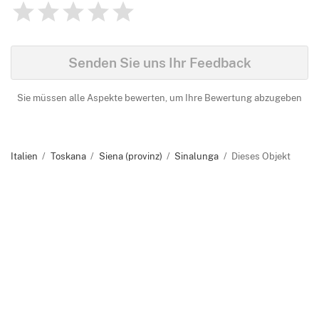
1
2
3
4
5
Bewertung
0
Identify
Senden Sie uns Ihr Feedback
Sie müssen alle Aspekte bewerten, um Ihre Bewertung abzugeben
Italien
Toskana
Siena (provinz)
Sinalunga
Dieses Objekt