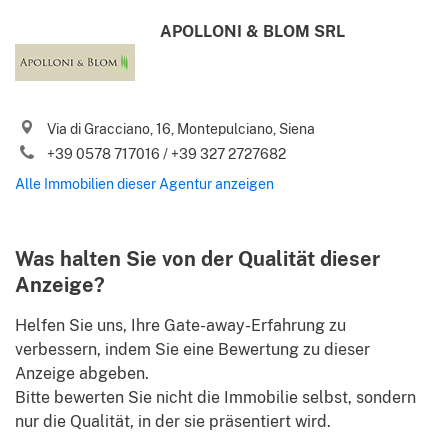
E-Mail
APOLLONI & BLOM SRL
Telefon (inkl. Ländervorwahl)
Via di Gracciano, 16, Montepulciano, Siena
Ich stimme Ihren
Nutzungsbedingungen
und
+39 0578 717016 / +39 327 2727682
Datenschutzbestimmungen
zu
Alle Immobilien dieser Agentur anzeigen
Bitte senden Sie mir Italiens beste Immobilienangebote,
.
Nachrichten, Tipps und Ratschläge von Gate-away.com
Nutzungsbedingungen
Was halten Sie von der Qualität dieser
Identify
Anzeige?
Helfen Sie uns, Ihre Gate-away-Erfahrung zu
verbessern, indem Sie eine Bewertung zu dieser
Anzeige abgeben.
Bitte bewerten Sie nicht die Immobilie selbst, sondern
nur die Qualität, in der sie präsentiert wird.