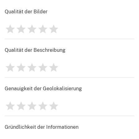
Qualität der Bilder
1
2
3
4
5
Bewertung
0
Qualität der Beschreibung
1
2
3
4
5
Bewertung
0
Genauigkeit der Geolokalisierung
1
2
3
4
5
Bewertung
0
Gründlichkeit der Informationen