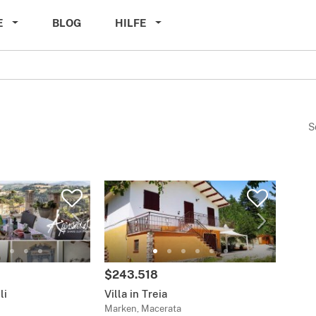
E
BLOG
HILFE
S
$243.518
li
Villa in Treia
Marken, Macerata