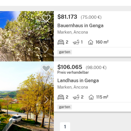
$81.173
(75.000 €)
Bauernhaus in Genga
Marken, Ancona
2
1
160 m²
garten
$106.065
(98.000 €)
Preis verhandelbar
Landhaus in Genga
Marken, Ancona
2
2
115 m²
garten
1