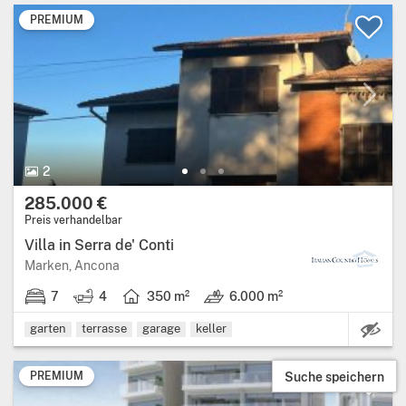
PREMIUM
2
285.000 €
Preis verhandelbar
Villa in Serra de' Conti
Marken, Ancona
7
4
350 m²
6.000 m²
Ec
garten
terrasse
garage
keller
Suche speichern
PREMIUM