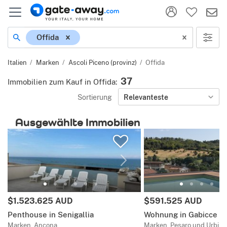
Ort
Offida
Italien
Marken
Ascoli Piceno (provinz)
Offida
37
Immobilien zum Kauf in Offida
:
Sortierung
Relevanteste
Ausgewählte Immobilien
Preis:
Preis:
$1.523.625 AUD
$591.525 AUD
Penthouse in Senigallia
Wohnung in Gabicce M
Marken, Ancona
Marken, Pesaro und Urbino