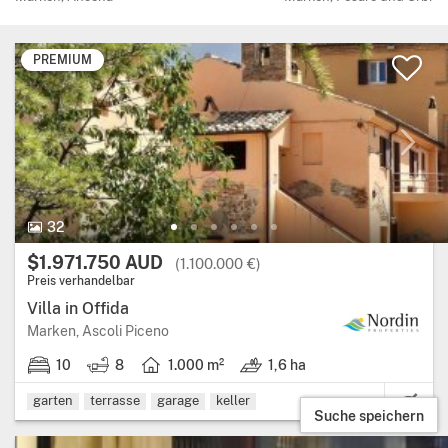
PREMIUM
32 Bilder.
32
Preis:
$1.971.750 AUD
(1.100.000 €)
Preis verhandelbar
Villa in Offida
Region: Marken, provinz: Ascoli Piceno.
Marken, Ascoli Piceno
10
8
1.000 m²
1,6 ha
10 schlafzimmer.
8 badezimmer.
Wohnfläche: 1.000 Quadratmeter.
Land: 1,6 ha.
garten
terrasse
garage
keller
Suche speichern