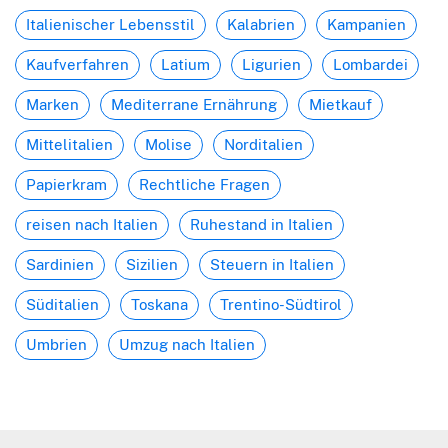
Italienischer Lebensstil
Kalabrien
Kampanien
Kaufverfahren
Latium
Ligurien
Lombardei
Marken
Mediterrane Ernährung
Mietkauf
Mittelitalien
Molise
Norditalien
Papierkram
Rechtliche Fragen
reisen nach Italien
Ruhestand in Italien
Sardinien
Sizilien
Steuern in Italien
Süditalien
Toskana
Trentino-Südtirol
Umbrien
Umzug nach Italien