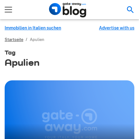
Suc
Immobilien in Italien suchen
Advertise with us
Startseite
/
Apulien
Tag
Apulien