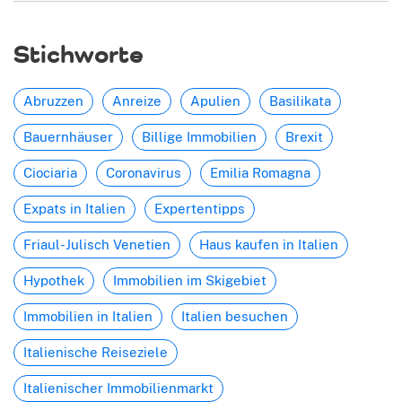
Stichworte
Abruzzen
Anreize
Apulien
Basilikata
Bauernhäuser
Billige Immobilien
Brexit
Ciociaria
Coronavirus
Emilia Romagna
Expats in Italien
Expertentipps
Friaul-Julisch Venetien
Haus kaufen in Italien
Hypothek
Immobilien im Skigebiet
Immobilien in Italien
Italien besuchen
Italienische Reiseziele
Italienischer Immobilienmarkt