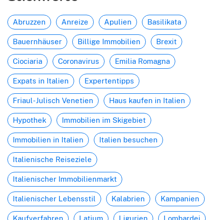
Abruzzen
Anreize
Apulien
Basilikata
Bauernhäuser
Billige Immobilien
Brexit
Ciociaria
Coronavirus
Emilia Romagna
Expats in Italien
Expertentipps
Friaul-Julisch Venetien
Haus kaufen in Italien
Hypothek
Immobilien im Skigebiet
Immobilien in Italien
Italien besuchen
Italienische Reiseziele
Italienischer Immobilienmarkt
Italienischer Lebensstil
Kalabrien
Kampanien
Kaufverfahren
Latium
Ligurien
Lombardei