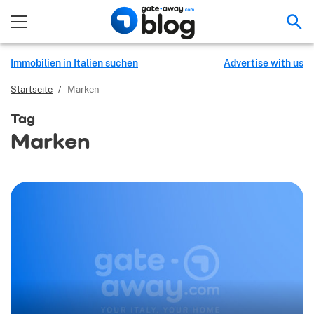
Suc
Immobilien in Italien suchen
Advertise with us
Startseite
/
Marken
Tag
Marken