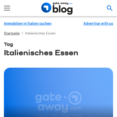
Suc
Immobilien in Italien suchen
Advertise with us
Startseite
/
Italienisches Essen
Tag
Italienisches Essen