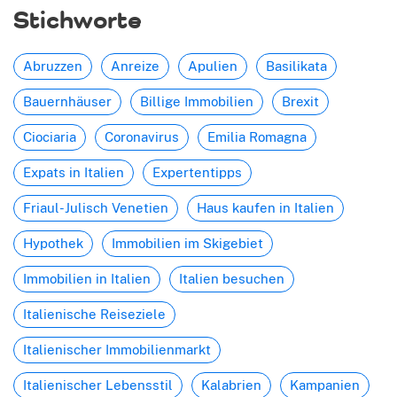
Stichworte
Abruzzen
Anreize
Apulien
Basilikata
Bauernhäuser
Billige Immobilien
Brexit
Ciociaria
Coronavirus
Emilia Romagna
Expats in Italien
Expertentipps
Friaul-Julisch Venetien
Haus kaufen in Italien
Hypothek
Immobilien im Skigebiet
Immobilien in Italien
Italien besuchen
Italienische Reiseziele
Italienischer Immobilienmarkt
Italienischer Lebensstil
Kalabrien
Kampanien