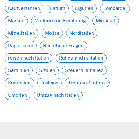
Kaufverfahren
Latium
Ligurien
Lombardei
Marken
Mediterrane Ernährung
Mietkauf
Mittelitalien
Molise
Norditalien
Papierkram
Rechtliche Fragen
reisen nach Italien
Ruhestand in Italien
Sardinien
Sizilien
Steuern in Italien
Süditalien
Toskana
Trentino-Südtirol
Umbrien
Umzug nach Italien